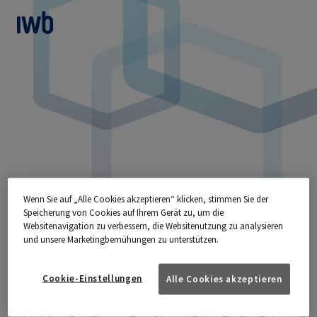
zum Main Content
Wenn Sie auf „Alle Cookies akzeptieren“ klicken, stimmen Sie der
Speicherung von Cookies auf Ihrem Gerät zu, um die
Websitenavigation zu verbessern, die Websitenutzung zu analysieren
und unsere Marketingbemühungen zu unterstützen.
ANFRAGE IWB
ENERGIEKONZEPT
Cookie-Einstellungen
Alle Cookies akzeptieren
Ich möchte mehr über das Angebot erfahren. Bitte