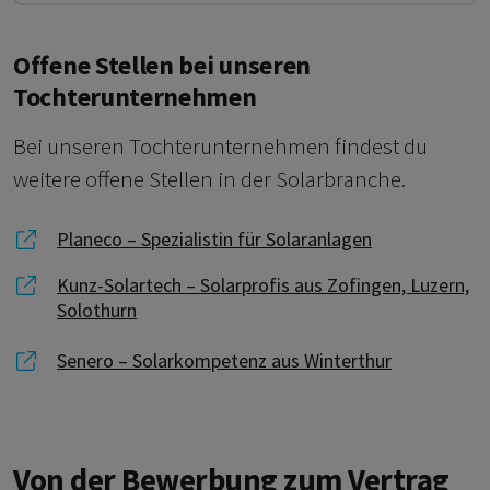
Offene Stellen bei unseren
Tochterunternehmen
Bei unseren Tochterunternehmen findest du
weitere offene Stellen in der Solarbranche.
Link zu Planeco – Spezialistin für Solaranlagen
Planeco – Spezialistin für Solaranlagen
Link zu Kunz-Solartech – Solarprofis aus Zofingen, L
Kunz-Solartech – Solarprofis aus Zofingen, Luzern,
Solothurn
Link zu Senero – Solarkompetenz aus Winterthur
Senero – Solarkompetenz aus Winterthur
Von der Bewerbung zum Vertrag